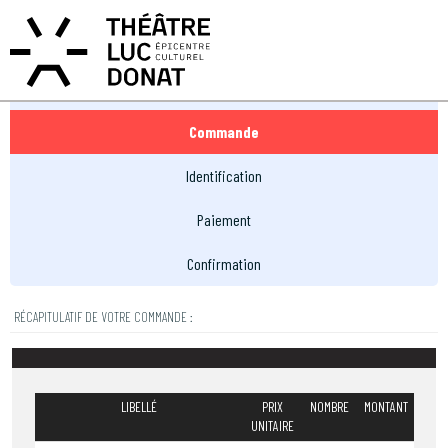
MON COMPTE
MON PANIER
EN
FR
Réservation
Commande
Identification
Paiement
Confirmation
RÉCAPITULATIF DE VOTRE COMMANDE :
LIBELLÉ
PRIX
NOMBRE
MONTANT
UNITAIRE