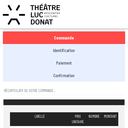
MON COMPTE
MON PANIER
EN
FR
Réservation
Commande
Identification
Paiement
Confirmation
RÉCAPITULATIF DE VOTRE COMMANDE :
LIBELLÉ
PRIX
NOMBRE
MONTANT
UNITAIRE