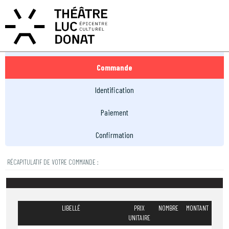
MON COMPTE
MON PANIER
EN
FR
Réservation
Commande
Identification
Paiement
Confirmation
RÉCAPITULATIF DE VOTRE COMMANDE :
LIBELLÉ
PRIX
NOMBRE
MONTANT
UNITAIRE