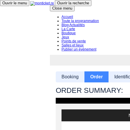
Ouvrir le menu
Ouvrir la recherche
Close menu
Accueil
Toute la programmation
Blog Actualités
La Carte
Boutique
Jeux
Points de vente
Salles et lieux
Publier un événement
Booking
Order
Identifi
ORDER SUMMARY: