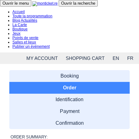
Close menu
Ouvrir le menu
Ouvrir la recherche
Accueil
Toute la programmation
Blog Actualités
La Carte
Boutique
Jeux
Points de vente
Salles et lieux
Publier un événement
MY ACCOUNT
SHOPPING CART
EN
FR
Booking
Order
Identification
Payment
Confirmation
ORDER SUMMARY: