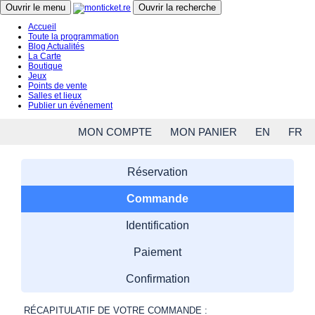
Close menu
Ouvrir le menu
Ouvrir la recherche
Accueil
Toute la programmation
Blog Actualités
La Carte
Boutique
Jeux
Points de vente
Salles et lieux
Publier un événement
MON COMPTE
MON PANIER
EN
FR
Réservation
Commande
Identification
Paiement
Confirmation
RÉCAPITULATIF DE VOTRE COMMANDE :