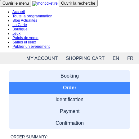
Close menu
Ouvrir le menu
Ouvrir la recherche
Accueil
Toute la programmation
Blog Actualités
La Carte
Boutique
Jeux
Points de vente
Salles et lieux
Publier un événement
MY ACCOUNT
SHOPPING CART
EN
FR
Booking
Order
Identification
Payment
Confirmation
ORDER SUMMARY: