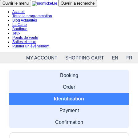
Close menu
Ouvrir le menu
Ouvrir la recherche
Accueil
Toute la programmation
Blog Actualités
La Carte
Boutique
Jeux
Points de vente
Salles et lieux
Publier un événement
MY ACCOUNT
SHOPPING CART
EN
FR
Booking
Order
Identification
Payment
Confirmation