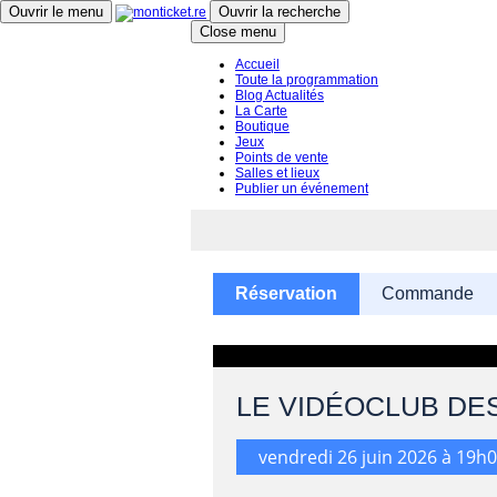
Ouvrir le menu
Ouvrir la recherche
Close menu
Accueil
Toute la programmation
Blog Actualités
La Carte
Boutique
Jeux
Points de vente
Salles et lieux
Publier un événement
Réservation
Commande
LE VIDÉOCLUB DES 
vendredi 26 juin 2026 à 19h