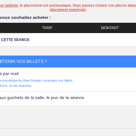
r tablette
, le placement est automatique. Vous pouvez choisir vos places depu
placement numéroté
.
vous souhaitez acheter :
TARIF
MONTANT
R CETTE SEANCE
TENIR VOS BILLETS ?
s par mail
format Adobe Acrobat Reader contenant vos billets.
hone, ou les imprimer.
aux guichets de la salle, le jour de la séance.