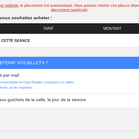
r tablette
, le placement est automatique. Vous pouvez choisir vos places depu
placement numéroté
.
vous souhaitez acheter :
TARIF
MONTANT
R CETTE SEANCE
TENIR VOS BILLETS ?
s par mail
format Adobe Acrobat Reader contenant vos billets.
hone, ou les imprimer.
aux guichets de la salle, le jour de la séance.