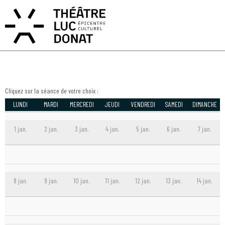
ACCÈS PRIVATIF
MON COMPTE
MON PANIER
EN
FR
DJAL - En pleine conscience
Cliquez sur la séance de votre choix :
LUNDI
MARDI
MERCREDI
JEUDI
VENDREDI
SAMEDI
DIMANCHE
1 jan.
2 jan.
3 jan.
4 jan.
5 jan.
6 jan.
7 jan.
8 jan.
9 jan.
10 jan.
11 jan.
12 jan.
13 jan.
14 jan.