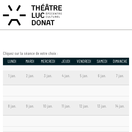
ACCÈS PRIVATIF
MON COMPTE
MON PANIER
EN
FR
BATTLE RUN & SENS
Cliquez sur la séance de votre choix :
LUNDI
MARDI
MERCREDI
JEUDI
VENDREDI
SAMEDI
DIMANCHE
1 jan.
2 jan.
3 jan.
4 jan.
5 jan.
6 jan.
7 jan.
8 jan.
9 jan.
10 jan.
11 jan.
12 jan.
13 jan.
14 jan.