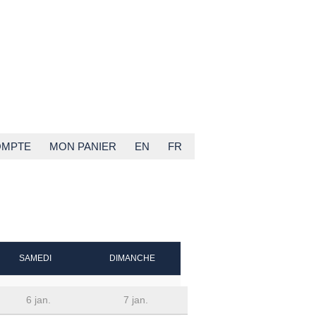
OMPTE
MON PANIER
EN
FR
SAMEDI
DIMANCHE
6 jan.
7 jan.