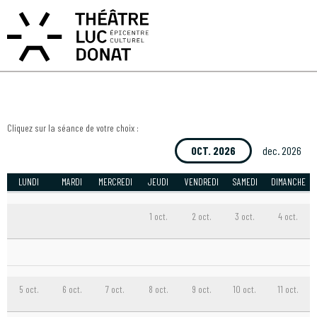
ACCÈS PRIVATIF
MON COMPTE
MON PANIER
EN
FR
MARIAZ TANGAZ
Cliquez sur la séance de votre choix :
OCT. 2026
dec. 2026
LUNDI
MARDI
MERCREDI
JEUDI
VENDREDI
SAMEDI
DIMANCHE
1 oct.
2 oct.
3 oct.
4 oct.
5 oct.
6 oct.
7 oct.
8 oct.
9 oct.
10 oct.
11 oct.