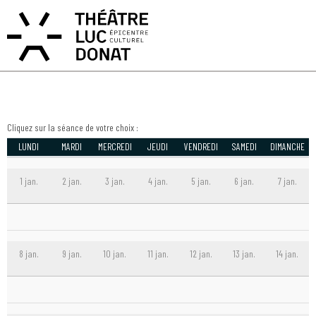
ACCÈS PRIVATIF
MON COMPTE
MON PANIER
EN
FR
DOMOUN
Cliquez sur la séance de votre choix :
LUNDI
MARDI
MERCREDI
JEUDI
VENDREDI
SAMEDI
DIMANCHE
1 jan.
2 jan.
3 jan.
4 jan.
5 jan.
6 jan.
7 jan.
8 jan.
9 jan.
10 jan.
11 jan.
12 jan.
13 jan.
14 jan.