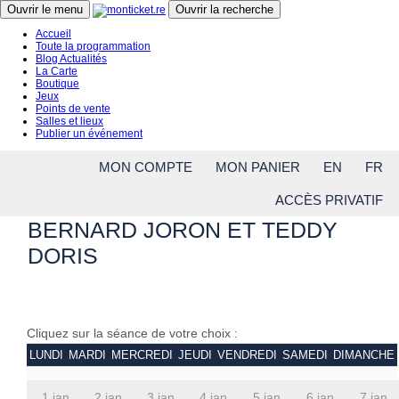
Close menu
Ouvrir le menu
Ouvrir la recherche
Accueil
Toute la programmation
Blog Actualités
La Carte
Boutique
Jeux
Points de vente
Salles et lieux
Publier un événement
MON COMPTE
MON PANIER
EN
FR
ACCÈS PRIVATIF
BERNARD JORON ET TEDDY
DORIS
Cliquez sur la séance de votre choix :
LUNDI
MARDI
MERCREDI
JEUDI
VENDREDI
SAMEDI
DIMANCHE
1 jan.
2 jan.
3 jan.
4 jan.
5 jan.
6 jan.
7 jan.