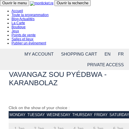
Close menu
Ouvrir le menu
Ouvrir la recherche
Accueil
Toute la programmation
Blog Actualités
La Carte
Boutique
Jeux
Points de vente
Salles et lieux
Publier un événement
MY ACCOUNT
SHOPPING CART
EN
FR
PRIVATE ACCESS
VAVANGAZ SOU PYÉDBWA -
KARANBOLAZ
Click on the show of your choice :
MONDAY
TUESDAY
WEDNESDAY
THURSDAY
FRIDAY
SATURDA
1 Jan.
2 Jan.
3 Jan.
4 Jan.
5 Jan.
6 Jan.